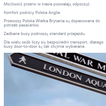
Możliwość przerw w trasie pozwalają odpocząć.
Komfort podróży Polska Anglia
Przewozy Polska Wielka Brytania są dopasowane do
potrzeb pasażerów.
Zadbane busy podnoszą standard przejazdu.
Dla wielu osób liczy się bezpośredni transport, dlatego
busy door-to-door są tak chętnie wybierane.